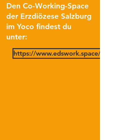
Den Co-Working-Space
der Erzdiözese Salzburg
im Yoco findest du
unter:
https://www.edswork.space/