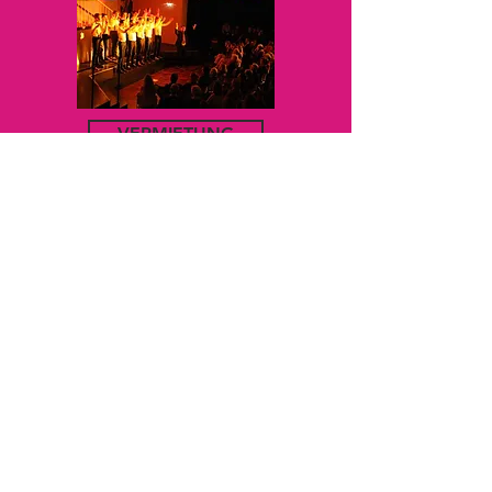
VERMIETUNG
ANFRAGE
JUGENDPROJEKTE
BILDGALERIE MARKUSSAAL
ÜBER UNS
Das Yoco, früher StuZ (Studentenzentrum),
besteht schon seit über 60 Jahre in der