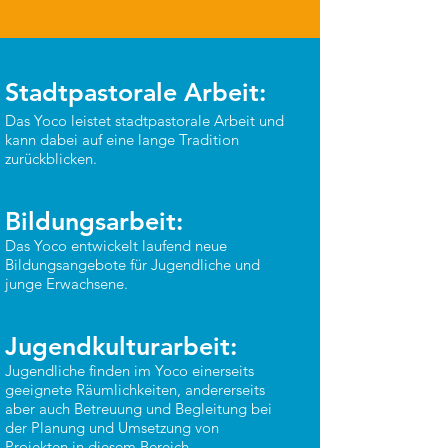
Stadtpastorale Arbeit:
Das Yoco leistet stadtpastorale Arbeit und
kann dabei auf eine lange Tradition
zurückblicken.
Bildungsarbeit:
Das Yoco entwickelt laufend neue
Bildungsangebote für Jugendliche und
junge Erwachsene.
Jugendkulturarbeit:
Jugendliche finden im Yoco einerseits
geeignete Räumlichkeiten, andererseits
aber auch Betreuung und Begleitung bei
der Planung und Umsetzung von
Projekten in diesem Bereich.