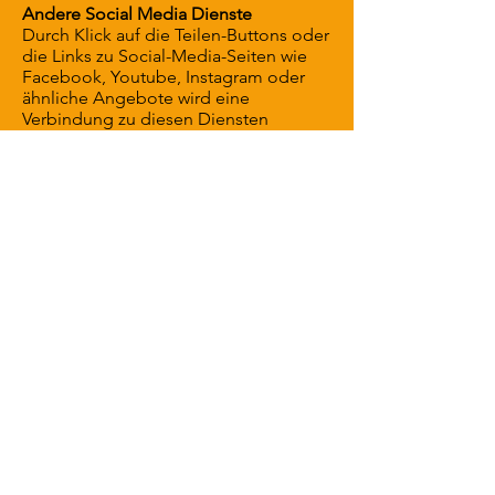
Andere Social Media Dienste
Durch Klick auf die Teilen-Buttons oder
die Links zu Social-Media-Seiten wie
Facebook, Youtube, Instagram oder
ähnliche Angebote wird eine
Verbindung zu diesen Diensten
aufgebaut. Durch diesen
Verbindungsaufbau kann es zu einer
Datenspeicherung auf anderen
Webservern kommen. Es gelten in
diesen Fällen die Datenschutz-
Richtlinien dieser Anbieter.
Newsletter-Anmeldung