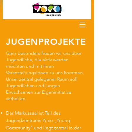
JUGENPROJEKTE
Ganz besonders freuen wir uns über
Jugendliche, die aktiv werden
möchten und mit ihren
Veranstaltungsideen zu uns kommen.
Unser zentral gelegener Raum soll
Jugendlichen und jungen
Erwachsenen zur Eigeninitiative
verhelfen.
Der Markussaal ist Teil des
Jugendzentrums Yoco „Young
Community“ und liegt zentral in der