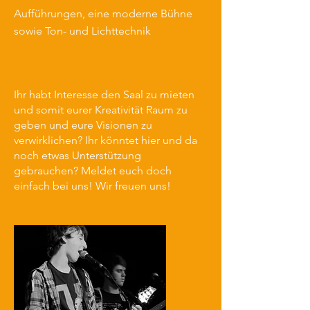
Aufführungen, eine moderne Bühne
sowie Ton- und Lichttechnik
Ihr habt Interesse den Saal zu mieten
und somit eurer Kreativität Raum zu
geben und eure Visionen zu
verwirklichen? Ihr könntet hier und da
noch etwas Unterstützung
gebrauchen? Meldet euch doch
einfach bei uns! Wir freuen uns!