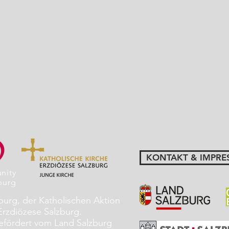
KONTAKT & IMPRE
nity
burg
zburg, der Katholischen Aktion
Erzdiözese Salzburg.
fördert vom Land Salzburg