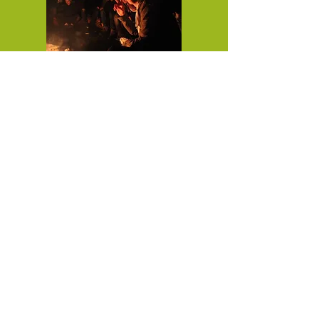
YOCO
© 2026 YOCO Young Community
Gstättengasse 16 - 5020 Salzburg
Das Yoco ist Teil der KJ-Salzburg, der