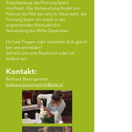
Entscheidung die Firmung feiern
möchtest. Die Vorbereitung findet von
Februar bis Mai bei uns im Haus statt; die
Firmung feiern wir meist in der
angrenzenden Markuskirche.
Anmeldung bis Mitte Dezember.
Du hast Fragen oder möchtest dich gleich
bei uns anmelden?
Schreib uns eine Nachricht oder ruf
einfach an!
Kontakt:
Barbara Baumgartner:
barbara.baumgartner@eds.at