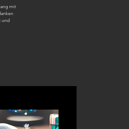
lang mit
danken
t und