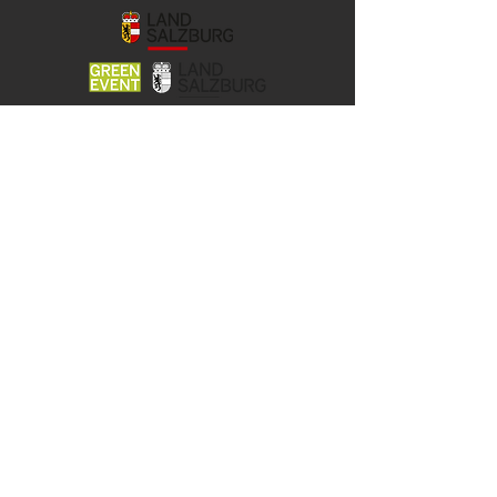
© 2026 YOCO Young Community
Gstättengasse 16 - 5020 Salzburg
Das Yoco ist Teil der KJ-Salzburg, der
Katholischen Aktion
und der Jungen Kirche der Erzdiözese
Salzburg.
Unsere Angebote werden gefördert
vom Land Salzburg und der Stadt
Salzburg.
KONTAKT & IMPRESSUM