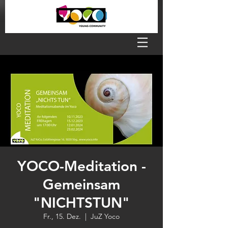
YOCO-Meditation -
Gemeinsam
"NICHTSTUN"
Fr., 15. Dez.
  |  
JuZ Yoco