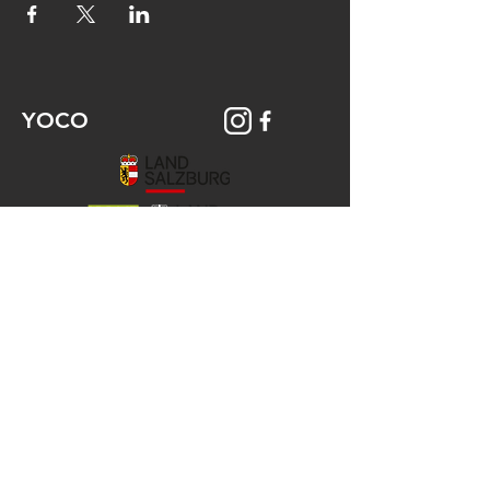
YOCO
© 2026 YOCO Young Community
Gstättengasse 16 - 5020 Salzburg
Das Yoco ist Teil der KJ-Salzburg, der
Katholischen Aktion