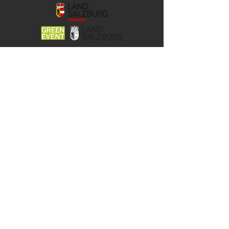
© 2026 YOCO Young Community
Gstättengasse 16 - 5020 Salzburg
Das Yoco ist Teil der KJ-Salzburg, der
Katholischen Aktion
und der Jungen Kirche der Erzdiözese
Salzburg.
Unsere Angebote werden gefördert
vom Land Salzburg und der Stadt
Salzburg.
KONTAKT & IMPRESSUM