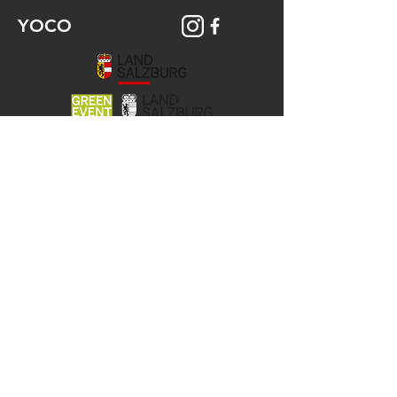
YOCO
© 2026 YOCO Young Community
Gstättengasse 16 - 5020 Salzburg
Das Yoco ist Teil der KJ-Salzburg, der
Katholischen Aktion
und der Jungen Kirche der Erzdiözese
Salzburg.
Unsere Angebote werden gefördert
vom Land Salzburg und der Stadt