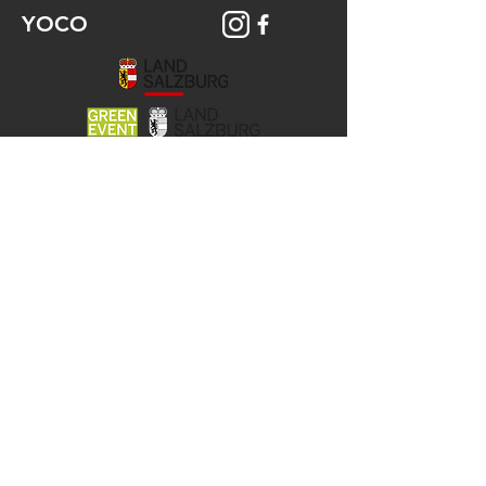
YOCO
© 2026 YOCO Young Community
Gstättengasse 16 - 5020 Salzburg
Das Yoco ist Teil der KJ-Salzburg, der
Katholischen Aktion
und der Jungen Kirche der Erzdiözese
Salzburg.
Unsere Angebote werden gefördert
vom Land Salzburg und der Stadt