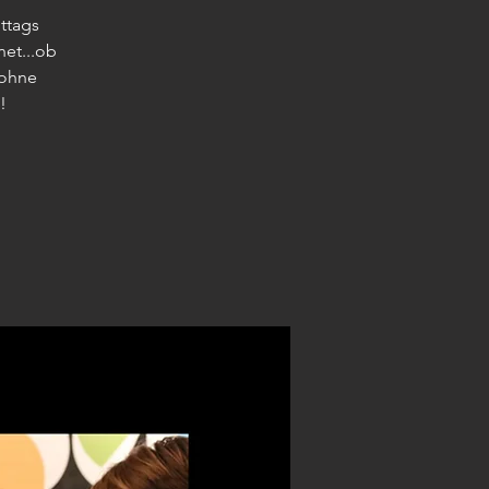
ttags
net...ob
 ohne
!