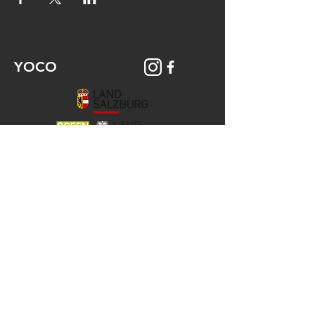
YOCO
© 2026 YOCO Young Community
Gstättengasse 16 - 5020 Salzburg
Das Yoco ist Teil der KJ-Salzburg, der
Katholischen Aktion