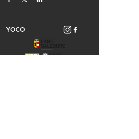
YOCO
© 2026 YOCO Young Community
Gstättengasse 16 - 5020 Salzburg
Das Yoco ist Teil der KJ-Salzburg, der
Katholischen Aktion