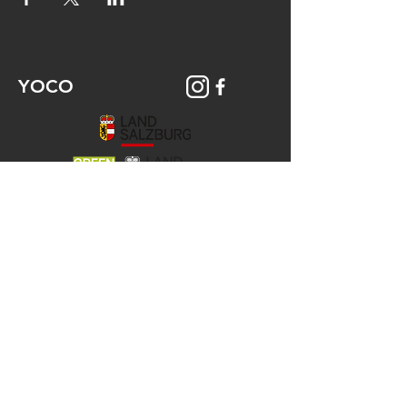
YOCO
© 2026 YOCO Young Community
Gstättengasse 16 - 5020 Salzburg
Das Yoco ist Teil der KJ-Salzburg, der
Katholischen Aktion