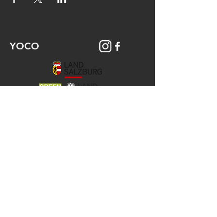
YOCO
© 2026 YOCO Young Community
Gstättengasse 16 - 5020 Salzburg
Das Yoco ist Teil der KJ-Salzburg, der
Katholischen Aktion