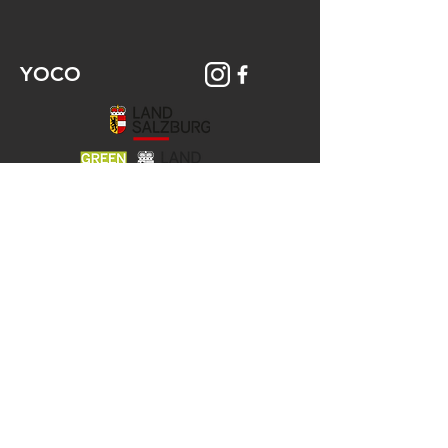
YOCO
© 2026 YOCO Young Community
Gstättengasse 16 - 5020 Salzburg
Das Yoco ist Teil der KJ-Salzburg, der
Katholischen Aktion
und der Jungen Kirche der Erzdiözese