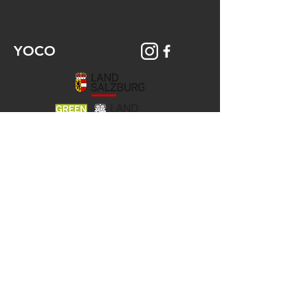
YOCO
© 2026 YOCO Young Community
Gstättengasse 16 - 5020 Salzburg
Das Yoco ist Teil der KJ-Salzburg, der
Katholischen Aktion
und der Jungen Kirche der Erzdiözese