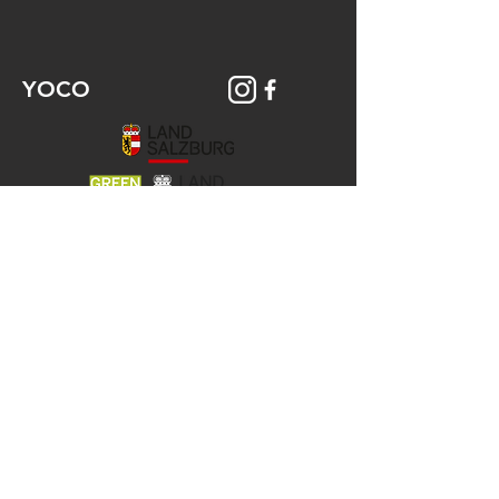
YOCO
© 2026 YOCO Young Community
Gstättengasse 16 - 5020 Salzburg
Das Yoco ist Teil der KJ-Salzburg, der
Katholischen Aktion
und der Jungen Kirche der Erzdiözese