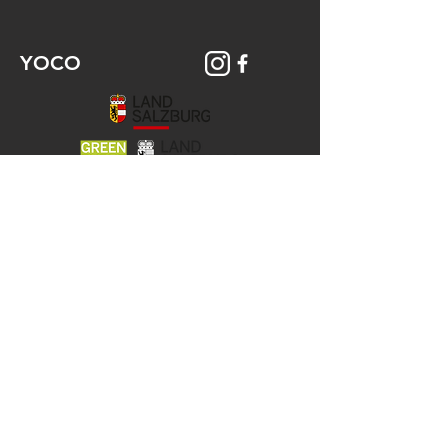
YOCO
© 2026 YOCO Young Community
Gstättengasse 16 - 5020 Salzburg
Das Yoco ist Teil der KJ-Salzburg, der
Katholischen Aktion
und der Jungen Kirche der Erzdiözese
Salzburg.