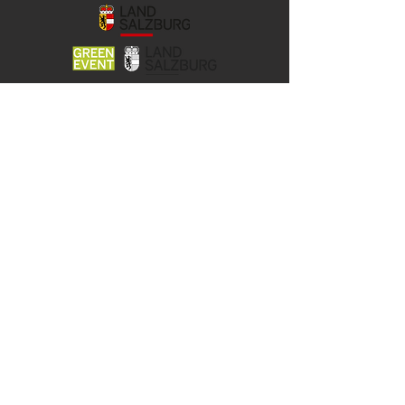
© 2026 YOCO Young Community
Gstättengasse 16 - 5020 Salzburg
Das Yoco ist Teil der KJ-Salzburg, der
Katholischen Aktion
und der Jungen Kirche der Erzdiözese
Salzburg.
Unsere Angebote werden gefördert
vom Land Salzburg und der Stadt
Salzburg.
KONTAKT & IMPRESSUM